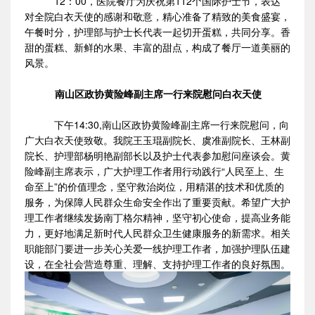
12：00，医院餐厅为庆祝第112个国际护士节，表达
对全院白衣天使的感谢和敬意，精心准备了精致的美食盛宴，
午餐时分，护理部与护士长代表一起切开蛋糕，共同分享。香
甜的蛋糕、新鲜的水果、丰富的甜点，构成了餐厅一道美丽的
风景。
南山区政协黄险峰副主席一行来院慰问白衣天使
下午14:30,南山区政协黄险峰副主席一行来院慰问，向
广大白衣天使致敬。我院王玉琨副院长、虞准副院长、王林副
院长、护理部杨明艳副部长以及护士代表参加慰问座谈会。黄
险峰副主席表示，广大护理工作者用行动践行“人民至上、生
命至上”的价值理念，坚守救治岗位，用精湛的技术和优质的
服务，为保障人民群众生命安全作出了重要贡献。希望广大护
理工作者继续发扬南丁格尔精神，坚守初心使命，提高业务能
力，更好地满足新时代人民群众卫生健康服务的新需求。相关
职能部门要进一步关心关爱一线护理工作者，加强护理队伍建
设，在全社会营造尊重、理解、支持护理工作者的良好氛围。