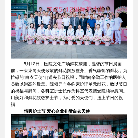
5月12日，医院文化广场鲜花簇拥，温馨的节日展画
前，一束束向天使致敬的鲜花摆放整齐。香气馥郁的鲜花，为
忙碌的“白衣天使”们送去节日祝福，同时向辛勤工作的医护人
员致以崇高的敬意。院领导向各临床护理单元献花，致以节日
的祝福与慰问，各科室护士长作为科室代表接受院领导慰问。
用美好和鲜花致敬护士节，为可爱的天使们，送上节日的祝
福。
情暖护士节 爱心企业礼赞白衣天使