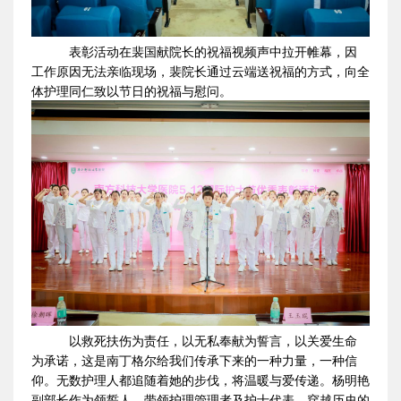
表彰活动在裴国献院长的祝福视频声中拉开帷幕，因
工作原因无法亲临现场，裴院长通过云端送祝福的方式，向全
体护理同仁致以节日的祝福与慰问。
以救死扶伤为责任，以无私奉献为誓言，以关爱生命
为承诺，这是南丁格尔给我们传承下来的一种力量，一种信
仰。无数护理人都追随着她的步伐，将温暖与爱传递。杨明艳
副部长作为领誓人，带领护理管理者及护士代表，穿越历史的