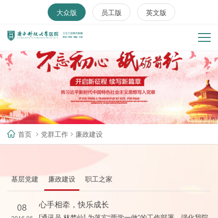
大众版
员工版
英文版
首页
党群工作
廉政建设
基层党建
廉政建设
职工之家
心手相牵，快乐成长
08
[通讯员 林梦仙] 为落实“两学一做”的工作部署，强化我院
2016.06