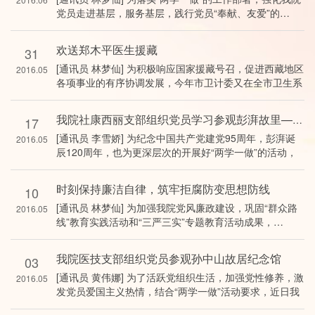
党员走进基层，服务基层，践行党员“奉献、友爱”的…
欢送郑木平医生援藏
31
[通讯员 林梦仙] 为积极响应国家援藏号召，促进西藏地区
2016.05
各项事业的有序协调发展，今年市卫计委又在全市卫生系
统范围内选派了一…
我院社康西丽支部组织党员学习参观彭湃故里——中国第一个苏维埃诞生地
17
[通讯员 李雪娇] 为纪念中国共产党建党95周年，彭湃诞
2016.05
辰120周年，也为更深层次的开展好“两学一做”的活动，
使党员直面…
时刻保持廉洁自律，筑牢拒腐防变思想防线
10
[通讯员 林梦仙] 为加强我院党风廉政建设，巩固“群众路
2016.05
线”教育实践活动和“三严三实”专题教育活动成果，…
我院医技支部组织党员参观孙中山故居纪念馆
03
[通讯员 黄伟娜] 为了活跃党组织生活，加强党性修养，激
2016.05
发党员爱国主义热情，结合“两学一做”活动要求，近日我
院医技支…