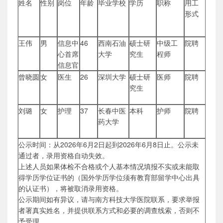
姓名
性别
岗位
年龄
毕业学校
学历
职称
用工
形式
王伟
男
信息中
46
西南石油
硕士研
中级工
院聘
心首席
大学
究生
程师
信息官
曾晓圆
女
医生
26
深圳大学
硕士研
医师
院聘
究生
刘璐
女
护理
37
长春中医
本科
护师
院聘
药大学
公示时间：从2026年6月2日起到2026年6月8日止。公示未
通过者，录用资格自动失效。
上述人员如果体检不合格或个人基本情况填报不实或未能取
得学历学位证书的（国外学历学位须有教育部留学中心出具
的认证书），将被取消录用资格。
公示期间如有异议，请与南方科技大学医院联系，要求举报
者署真实姓名，并提供联系方式和必要的调查线索，否则不
予受理。