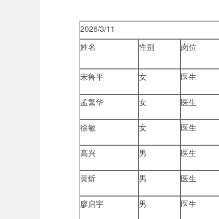
2026/3/11
姓名
性别
岗位
宋鲁平
女
医生
孟繁华
女
医生
徐敏
女
医生
高兴
男
医生
黄炘
男
医生
廖启宇
男
医生