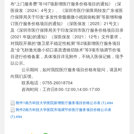
布
“上门服务费”等167项新增医疗服务价格项目的通知
》
（深
医保发〔
202
4
〕
4
号文）
、
《
深圳市医疗保障局转发广东省医
疗保障局关于印发
“多发性骨髓瘤微小残留病检测”等新增和修
订医疗服务价格项目的通知
》（深医保发〔
202
5
〕
21
号文）
及
《深圳市医疗保障局关于印发深圳市医疗服务价格项目目录
(2021 年版)的通知》
（
深医保发〔
2021〕12号
）
文件要求
，
对
我院开展的
“微卫星不稳定性检测
”
等
2项新增医疗服务项目
及“全飞秒激光微小切口基质透镜切除术”等3项市场调节价项
目进行价格备案，具体项目详见附件，不纳入医保记账，现予
以
公示
。
公示期间，如对我院医疗服务项目价格有疑问，请及时
向我们反馈。
联系电话：
0755-26018704
咨询时间：工作日
8:00-12:00,14:00-17:00
附件1南方科技大学医院新增医疗服务项目价格公示表 (1).xlsx
附件2南方科技大学医院市场调节价医疗服务项目价格公示表
(1).xlsx