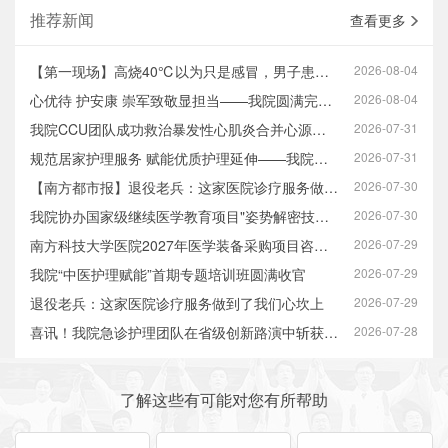
推荐新闻
查看更多
【第一现场】高烧40℃以为只是感冒，男子患暴发性心肌炎心脏差点“停工”
2026-08-04
心优待 护安康 崇军致敬显担当——我院圆满完成八一建军节系列拥军优抚活动
2026-08-04
我院CCU团队成功救治暴发性心肌炎合并心源性休克高危患者
2026-07-31
规范居家护理服务 赋能优质护理延伸——我院开展2026年互联网+护理服务专…
2026-07-31
【南方都市报】退役老兵：这家医院诊疗服务做到了心坎上
2026-07-30
我院协办国家级继续医学教育项目"姿势解密技术在膝关节疾病中的应用培训…
2026-07-30
南方科技大学医院2027年医学装备采购项目咨询服务市场调研公告
2026-07-29
我院“中医护理赋能”首期专题培训班圆满收官
2026-07-29
退役老兵：这家医院诊疗服务做到了我们心坎上
2026-07-29
喜讯！我院急诊护理团队在省级创新路演中斩获佳绩
2026-07-28
了解这些有可能对您有所帮助