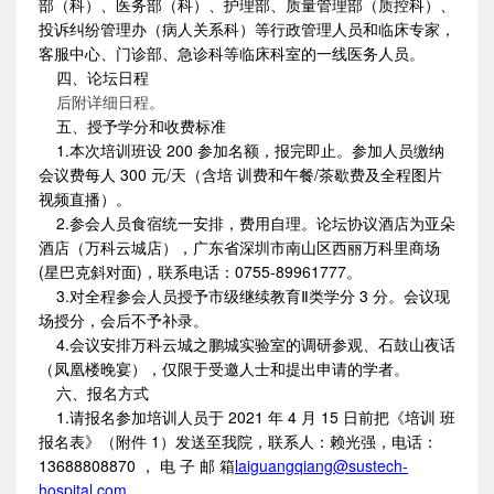
部（科）、医务部（科）、护理部、质量管理部（质控科）、
投诉纠纷管理办（病人关系科）等行政管理人员和临床专家，
客服中心、门诊部、急诊科等临床科室的一线医务人员。
四、论坛日程
后附详细日程。
五、授予学分和收费标准
1.本次培训班设 200 参加名额，报完即止。参加人员缴纳
会议费每人 300 元/天（含培 训费和午餐/茶歇费及全程图片
视频直播）。
2.参会人员食宿统一安排，费用自理。论坛协议酒店为亚朵
酒店（万科云城店），广东省深圳市南山区西丽万科里商场
(星巴克斜对面)，联系电话：0755-89961777。
3.对全程参会人员授予市级继续教育Ⅱ类学分 3 分。会议现
场授分，会后不予补录。
4.会议安排万科云城之鹏城实验室的调研参观、石鼓山夜话
（凤凰楼晚宴），仅限于受邀人士和提出申请的学者。
六、报名方式
1.请报名参加培训人员于 2021 年 4 月 15 日前把《培训 班
报名表》（附件 1）发送至我院，联系人：赖光强，电话：
13688808870 ， 电 子 邮 箱
laiguangqiang@sustech-
hospital.com。