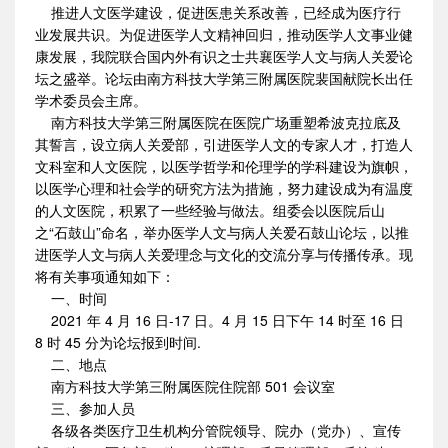
推进人文医学建设，促进医患关系改善，已经成为医疗行
业发展共识。为促进医学人文精神回归，推动医学人文事业健
康发展，我院联合国内外有识之士共襄医学人文与病人关爱论
坛之盛举。论坛由南方科技大学第三附属医院裴国献院长出任
学术委员会主席。
南方科技大学第三附属医院在医院广场重塑希波克拉底及
其誓言，设立病人关爱部，引进医学人文的专家人才，打造人
文科室和人文医院，以医学哲学和伦理学的学科建设为旗帜，
以医学心理和社会学的研究方法为措施，努力建设成为有温度
的人文医院，积累了一些经验与做法。组委会以医院后山
之“石鼓山”命名，举办医学人文与病人关爱石鼓山论坛，以推
进医学人文与病人关爱理念与文化的交流分享与传播传承。现
将有关事项通知如下：
一、时间
2021 年 4 月 16 日-17 日。4 月 15 日下午 14 时至 16 日
8 时 45 分为论坛报到时间.
二、地点
南方科技大学第三附属医院住院部 501 会议室
三、参加人员
各级各类医疗卫生机构分管院领导、院办（党办）、宣传