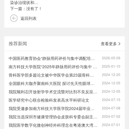
染诊治现状和…
下一篇：没有了！
返回列表
推荐新闻
查看更多
中国医药教育协会“静脉用药评价与集中调配培训”基地（南方科技大学医院…
2026-05-09
南方科技大学医院“2025年静脉用药评价与集中 调配培训”基地第一批次招…
2025-01-10
骨科医学部多篇论文被中华医学会第23届骨科学术大会收录展示
2024-12-20
全国眼科大咖齐聚南科大医院 探讨先天性眼球震颤治疗新思路
2024-12-05
我院顺利召开放射学学术交流暨对比剂不良反应培训“星火计划”会议
2024-12-05
医学研究中心联合检验科发表高水平科研论文
2024-07-15
我院受邀参加南方科技大学医学院2024届毕业生欢送会暨颁奖仪式
2024-07-08
我院当选深圳市健康管理协会皮肤科专委会副主委单位
2024-07-02
我院医学数字化微创神经外科理念在粤港澳大湾区神经外科高峰论坛上绽放学…
2024-07-01