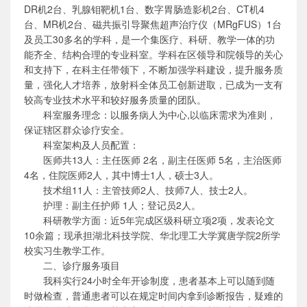
DR机2台、乳腺钼靶机1台、数字胃肠造影机2台、CT机4
台、MR机2台、磁共振引导聚焦超声治疗仪（MRgFUS）1台
及员工30多名的学科，是一个集医疗、科研、教学一体的功
能齐全、结构合理的专业科室。学科在区领导和院领导的关心
和支持下，在科主任带领下，不断加强学科建设，提升服务质
量，强化人才培养，放射科全体员工创新进取，已成为一支有
较高专业技术水平和较好服务质量的团队。
科室服务理念：以服务病人为中心,以临床需求为准则，
保证辖区群众诊疗安全。
科室架构及人员配置：
医师共13人：主任医师 2名，副主任医师 5名，主治医师
4名，住院医师2人，其中博士1人，硕士3人。
技术组11人：主管技师2人、技师7人、技士2人。
护理：副主任护师 1人；登记员2人。
科研教学方面：近5年完成区级科研立项2项，发表论文
10余篇；现承担湖北科技学院、华北理工大学冀唐学院2所学
校实习生教学工作。
二、诊疗服务项目
我科实行24小时全年开诊制度，患者基本上可以随到随
时做检查，普通患者可以在规定时间内拿到诊断报告，疑难的