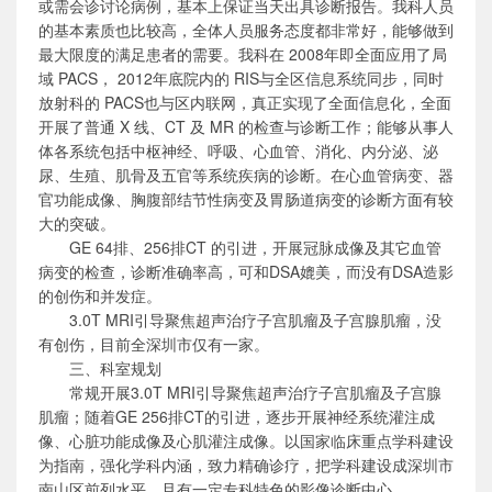
或需会诊讨论病例，基本上保证当天出具诊断报告。我科人员
的基本素质也比较高，全体人员服务态度都非常好，能够做到
最大限度的满足患者的需要。我科在 2008年即全面应用了局
域 PACS， 2012年底院内的 RIS与全区信息系统同步，同时
放射科的 PACS也与区内联网，真正实现了全面信息化，全面
开展了普通 X 线、CT 及 MR 的检查与诊断工作；能够从事人
体各系统包括中枢神经、呼吸、心血管、消化、内分泌、泌
尿、生殖、肌骨及五官等系统疾病的诊断。在心血管病变、器
官功能成像、胸腹部结节性病变及胃肠道病变的诊断方面有较
大的突破。
GE 64排、256排CT 的引进，开展冠脉成像及其它血管
病变的检查，诊断准确率高，可和DSA媲美，而没有DSA造影
的创伤和并发症。
3.0T MRI引导聚焦超声治疗子宫肌瘤及子宫腺肌瘤，没
有创伤，目前全深圳市仅有一家。
三、科室规划
常规开展3.0T MRI引导聚焦超声治疗子宫肌瘤及子宫腺
肌瘤；随着GE 256排CT的引进，逐步开展神经系统灌注成
像、心脏功能成像及心肌灌注成像。以国家临床重点学科建设
为指南，强化学科内涵，致力精确诊疗，把学科建设成深圳市
南山区前列水平，且有一定专科特色的影像诊断中心。