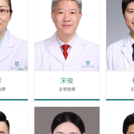
辉
宋俊
技师
主管技师