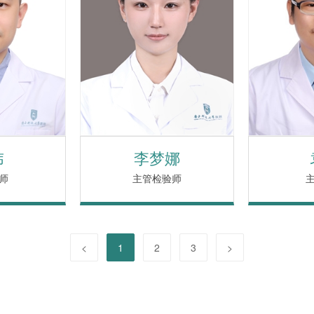
玮
李梦娜
师
主管检验师
<
1
2
3
>