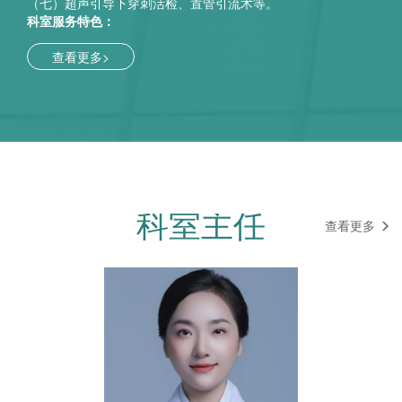
（七）超声引导下穿刺活检、置管引流术等。
科室服务特色：
（一）经腔内三维超声：立体成像子宫畸形、内膜病变、瘢
痕妊娠等。
查看更多>
（二）早孕期NT筛查（11-13⁺⁶周）：通过颈项透明层厚度
评估，较早诊断染色体异常及严重胎儿畸形。
（三）中孕期三维/四维筛查（20-24周）：对九大类致死性
畸形进行排查。
（四）经食道超声及右心造影：精准诊断房间隔分流，溯源
头痛及脑血管意外病因。
（五）胃肠充盈超声：无创评估胃癌、溃疡、息肉等，适用
体检与疾病诊断。
科室主任
（六）脑卒中筛查：颈动脉/椎动脉斑块、狭窄及窃血综合征
查看更多
检测及血流动力学评估。
（七）盆底超声：评估尿失禁、脏器脱垂、产后康复等情
况。
（八）实时三维超声心动图（RT3DE）：多角度动态呈现心
脏结构。
（九）肌骨超声：诊断肌腱撕裂、关节炎、神经卡压等，引
导介入治疗。
（十）子宫输卵管超声造影：实时观测造影剂走行与输卵管
显影，精准定位输卵管梗阻部位，判定输卵管通畅程度。
（十一）盆底超声：诊断尿失禁、盆腔器官脱垂等盆底疾