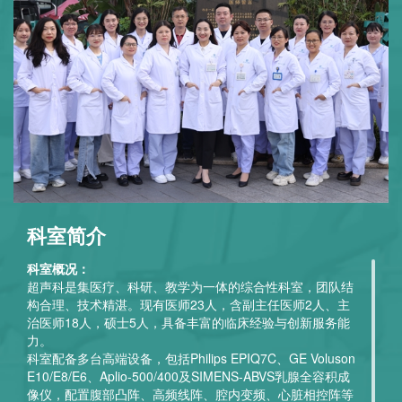
科室简介
科室概况：
超声科是集医疗、科研、教学为一体的综合性科室，团队结
构合理、技术精湛。现有医师23人，含副主任医师2人、主
治医师18人，硕士5人，具备丰富的临床经验与创新服务能
力。
科室配备多台高端设备，包括Philips EPIQ7C、GE Voluson
E10/E8/E6、Aplio-500/400及SIMENS-ABVS乳腺全容积成
像仪，配置腹部凸阵、高频线阵、腔内变频、心脏相控阵等