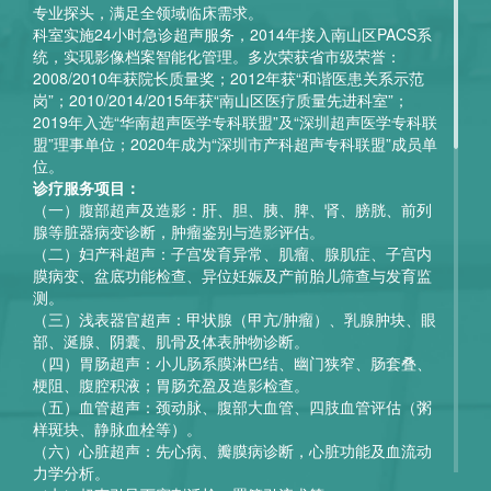
专业探头，满足全领域临床需求。
科室实施24小时急诊超声服务，2014年接入南山区PACS系
统，实现影像档案智能化管理。多次荣获省市级荣誉：
2008/2010年获院长质量奖；2012年获“和谐医患关系示范
岗”；2010/2014/2015年获“南山区医疗质量先进科室”；
2019年入选“华南超声医学专科联盟”及“深圳超声医学专科联
盟”理事单位；2020年成为“深圳市产科超声专科联盟”成员单
位。
诊疗服务项目：
（一）腹部超声及造影：肝、胆、胰、脾、肾、膀胱、前列
腺等脏器病变诊断，肿瘤鉴别与造影评估。
（二）妇产科超声：子宫发育异常、肌瘤、腺肌症、子宫内
膜病变、盆底功能检查、异位妊娠及产前胎儿筛查与发育监
测。
（三）浅表器官超声：甲状腺（甲亢/肿瘤）、乳腺肿块、眼
部、涎腺、阴囊、肌骨及体表肿物诊断。
（四）胃肠超声：小儿肠系膜淋巴结、幽门狭窄、肠套叠、
梗阻、腹腔积液；胃肠充盈及造影检查。
（五）血管超声：颈动脉、腹部大血管、四肢血管评估（粥
样斑块、静脉血栓等）。
（六）心脏超声：先心病、瓣膜病诊断，心脏功能及血流动
力学分析。