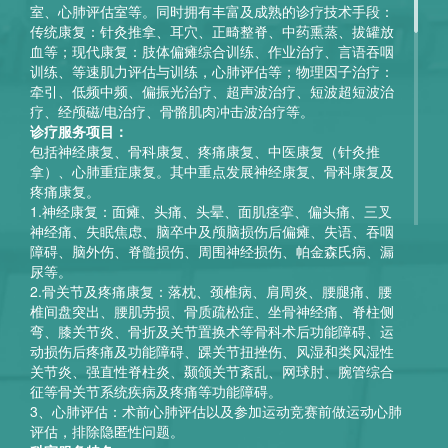
室、心肺评估室等。同时拥有丰富及成熟的诊疗技术手段：
传统康复：针灸推拿、耳穴、正畸整脊、中药熏蒸、拔罐放
血等；现代康复：肢体偏瘫综合训练、作业治疗、言语吞咽
训练、等速肌力评估与训练，心肺评估等；物理因子治疗：
牵引、低频中频、偏振光治疗、超声波治疗、短波超短波治
疗、经颅磁/电治疗、骨骼肌肉冲击波治疗等。
诊疗服务项目：
包括神经康复、骨科康复、疼痛康复、中医康复（针灸推
拿）、心肺重症康复。其中重点发展神经康复、骨科康复及
疼痛康复。
1.神经康复：面瘫、头痛、头晕、面肌痉挛、偏头痛、三叉
神经痛、失眠焦虑、脑卒中及颅脑损伤后偏瘫、失语、吞咽
障碍、脑外伤、脊髓损伤、周围神经损伤、帕金森氏病、漏
尿等。
2.骨关节及疼痛康复：落枕、颈椎病、肩周炎、腰腿痛、腰
椎间盘突出、腰肌劳损、骨质疏松症、坐骨神经痛、脊柱侧
弯、膝关节炎、骨折及关节置换术等骨科术后功能障碍、运
动损伤后疼痛及功能障碍、踝关节扭挫伤、风湿和类风湿性
关节炎、强直性脊柱炎、颞颌关节紊乱、网球肘、腕管综合
征等骨关节系统疾病及疼痛等功能障碍。
3、心肺评估：术前心肺评估以及参加运动竞赛前做运动心肺
评估，排除隐匿性问题。