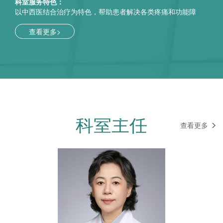
科室服务特色：
以中西医结合治疗为特色，帮助患者解决各类疼痛和功能障
碍问题，满足患者的多元康复需求。采用中医针灸（电针、
浮针、火针）、推拿、灸法结合骨骼肌肉疼痛冲击波治疗、
查看更多>
微波、中频治疗仪等多种理疗设备，有效治疗各类颈肩腰腿
痛、骨关节炎、运动损伤和术后功能障碍等康复问题。引进
德国施罗斯体操训练体系，配合中医整脊，帮助脊柱侧弯患
者矫正体态、改善姿势。在神经康复方面，运用醒脑开窍针
法和物理治疗（PT）、言语治疗（ST）、作业治疗(OT)结合
先进的吞咽造影技术，有效治疗中风、偏瘫患者步态异常、
手功能障碍、言语不利、吞咽障碍等问题，同时，配备经颅
磁、经颅电等先进设备治疗失眠焦虑抑郁等精神心理疾病。
科室主任
在现代治疗技术上，熟练运用超声引导下关节腔注射、肉毒
查看更多
素注射等国内领先的特色技术。