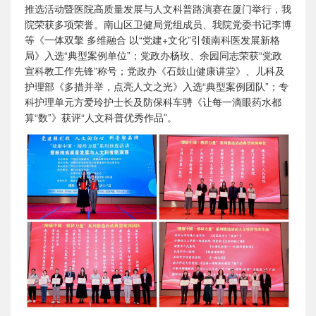
推选活动暨医院高质量发展与人文科普路演赛在厦门举行，我
院荣获多项荣誉。南山区卫健局党组成员、我院党委书记李博
等《一体双擎 多维融合 以“党建+文化”引领南科医发展新格
局》入选“典型案例单位”；党政办杨玫、余园同志荣获“党政
宣科教工作先锋”称号；党政办《石鼓山健康讲堂》、儿科及
护理部《多措并举，点亮人文之光》入选“典型案例团队”；专
科护理单元方爱玲护士长及防保科车骋《让每一滴眼药水都
算“数”》获评“人文科普优秀作品”。