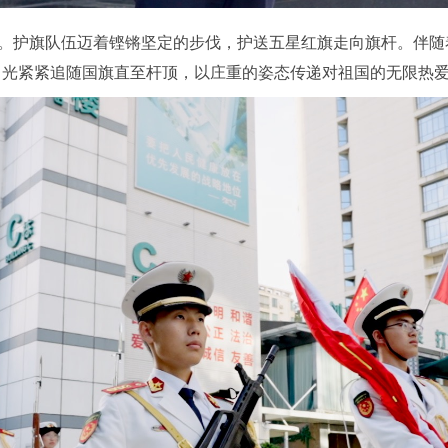
始。护旗队伍迈着铿锵坚定的步伐，护送五星红旗走向旗杆。伴
目光紧紧追随国旗直至杆顶，以庄重的姿态传递对祖国的无限热