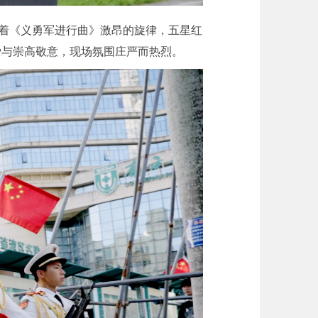
随着《义勇军进行曲》激昂的旋律，五星红
爱与崇高敬意，现场氛围庄严而热烈。