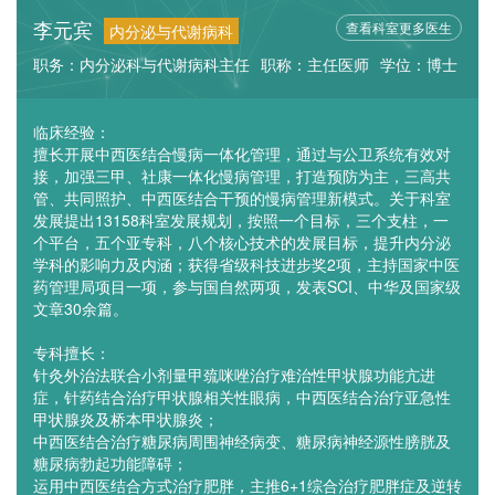
李元宾
查看科室更多医生
内分泌与代谢病科
职务：内分泌科与代谢病科主任
职称：主任医师
学位：博士
临床经验：
擅长开展中西医结合慢病一体化管理，通过与公卫系统有效对
接，加强三甲、社康一体化慢病管理，打造预防为主，三高共
管、共同照护、中西医结合干预的慢病管理新模式。关于科室
发展提出13158科室发展规划，按照一个目标，三个支柱，一
个平台，五个亚专科，八个核心技术的发展目标，提升内分泌
学科的影响力及内涵；获得省级科技进步奖2项，主持国家中医
药管理局项目一项，参与国自然两项，发表SCI、中华及国家级
文章30余篇。
专科擅长：
针灸外治法联合小剂量甲巯咪唑治疗难治性甲状腺功能亢进
症，针药结合治疗甲状腺相关性眼病，中西医结合治疗亚急性
甲状腺炎及桥本甲状腺炎；
中西医结合治疗糖尿病周围神经病变、糖尿病神经源性膀胱及
糖尿病勃起功能障碍；
运用中西医结合方式治疗肥胖，主推6+1综合治疗肥胖症及逆转