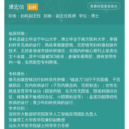
潘宏信
查看科室更多医生
妇科
职务：妇科副主任
职称：副主任医师
学位：博士
临床经验：
本科及硕士毕业于中山大学，博士毕业于南方医科大学，掌握
妇科常见病的诊疗，熟练掌握腹腔镜、宫腔镜等妇科微创操作
技术。主持多项省市级科研项目，在国内外核心期刊上发表论
文十余篇，其中10篇被SCI收录，参编专著两部，拥有发明专
利一项，实用新型专利两项。
专科擅长：
微无创腹腔镜治疗妇科良性肿瘤；“磁波刀”治疗子宫肌瘤、子宫
腺肌症；宫内疾病诊疗（子宫内膜息肉、宫腔粘连）；女性生
殖道发育异常诊治（阴道闭锁、先天性无阴道、阴道斜隔综合
征、雄激素不敏感综合征、小阴唇粘连等）；盆底功能障碍性
疾病的诊疗；青少年妇科疾病的诊疗。
学术任职：
深圳市大数据研究院医学人工智能应用团队负责人
安徽理工大学医学院兼职副教授
汕头大学医学院硕士同等学力导师